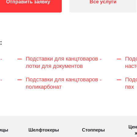
Отправить заявку
Все услуги
:
-
Подставки для канцтоваров -
Подс
лотки для документов
нас
-
Подставки для канцтоваров -
Подс
поликарбонат
пвх
Цен
ицы
Шелфтокеры
Стопперы
ж