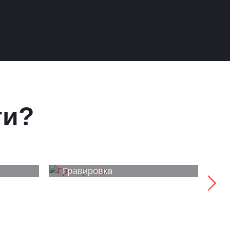
ги?
Гравировка
У