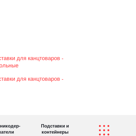
тавки для канцтоваров -
тольные
тавки для канцтоваров -
никодер­
Подставки и
а­те­ли
контейнеры