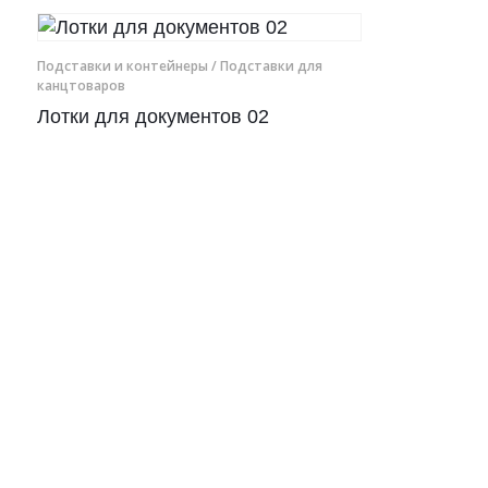
Рамки для бумаг
Подставки и контейнеры
/ Подставки для
канцтоваров
Салфетницы
Лотки для документов 02
Самое разное на заказ
Сувениры
Таблички
Урны из оргстекла