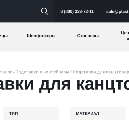
8 (800) 333-72-11
sale@plast
Цен
ицы
Шелфтокеры
Стопперы
ж
Торговые
Cтеллажи и
ицы
Сал
стойки
витрины
талог
/
Подставки и контейнеры
/ Подставки для канцтова
авки для канцт
Номерки для
ки
Сувениры
п
гардероба
и
ТИП
МАТЕРИАЛ