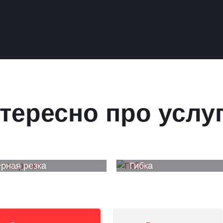
тересно про услу
рная резка
Гибка