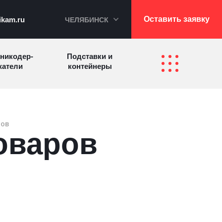
Оставить заявку
ikam.ru
ЧЕЛЯБИНСК
никодер­
Подставки и
а­те­ли
контейнеры
Перекидные
фетницы
Инфостенды
системы
ров
оваров
Другие
Самое разное
олезные
на заказ
зделия