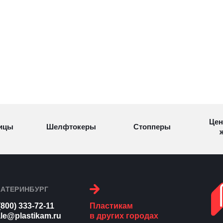
Цен
ицы
Шелфтокеры
Стопперы
ж
Торговые
Cтеллажи и
ицы
Сал
стойки
витрины
КАТЕРИНБУРГ
(800) 333-72-11
Пластикам
Номерки для
le@plastikam.ru
в других городах
ки
Сувениры
п
гардероба