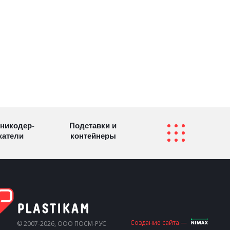
никодер­
Подставки и
а­те­ли
контейнеры
Перекидные
фетницы
Инфостенды
системы
Другие
Самое разное
Создание сайта —
© 2007-2026, ООО ПОСМ-РУС
олезные
на заказ