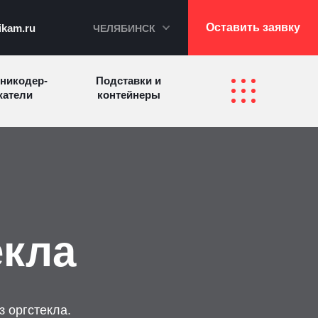
Оставить заявку
ikam.ru
ЧЕЛЯБИНСК
никодер­
Подставки и
а­те­ли
контейнеры
Перекидные
фетницы
Инфостенды
системы
Другие
Самое разное
олезные
на заказ
зделия
екла
з оргстекла.