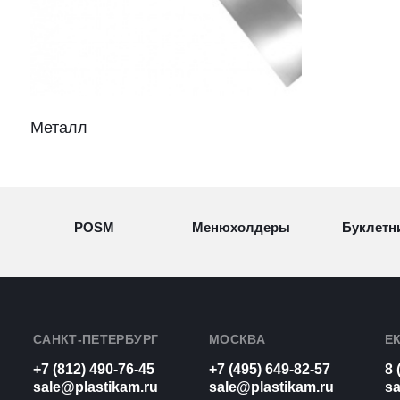
Металл
POSM
Менюхолдеры
Буклетн
Разделители
Световые
Визитн
товаров
конструкции
САНКТ-ПЕТЕРБУРГ
МОСКВА
Е
+7 (812) 490-76-45
+7 (495) 649-82-57
8 
Рамки для
Урны из
sale@plastikam.ru
sale@plastikam.ru
sa
Таблич
бумаг
оргстекла