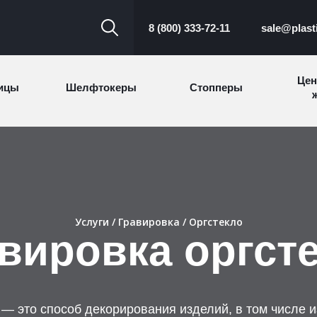
8 (800) 333-72-11
sale@plast
Цен
ицы
Шелфтокеры
Стопперы
ж
Торговые
Cтеллажи и
ицы
Сал
стойки
витрины
Номерки для
ки
Сувениры
п
Услуги
/
Гравировка
/ Оргстекло
гардероба
и
вировка оргст
— это способ декорирования изделий, в том числе и