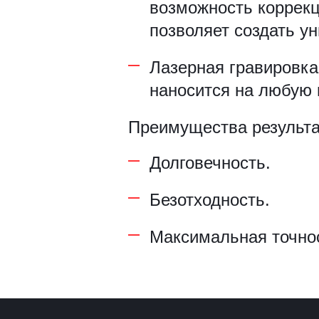
возможность коррек
Рамки для бумаг
позволяет создать у
Салфетницы
Лазерная гравировка
наносится на любую 
Самое разное на заказ
Преимущества результат
Сувениры
Таблички
Долговечность.
Урны из оргстекла
Безотходность.
Максимальная точно