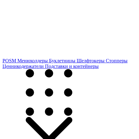
POSM
Менюхолдеры
Буклетницы
Шелфтокеры
Стопперы
Ценникодер­жа­те­ли
Подставки и контейнеры