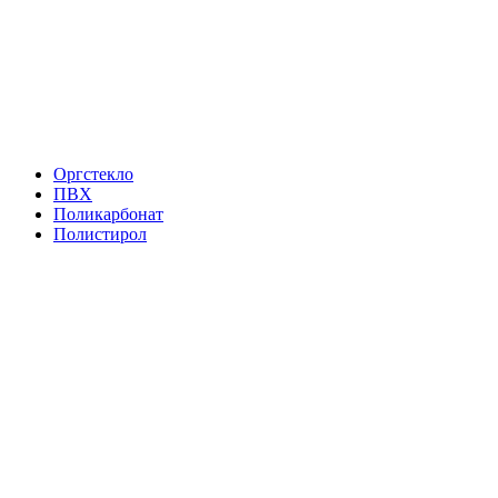
Оргстекло
ПВХ
Поликарбонат
Полистирол