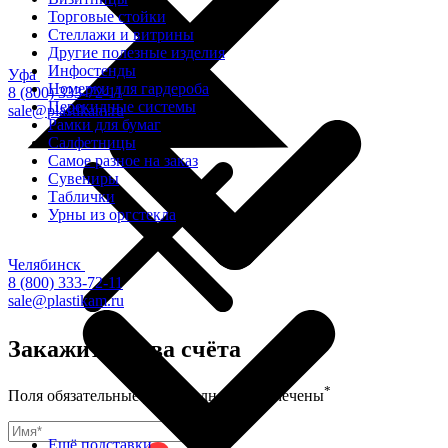
Торговые стойки
Cтеллажи и витрины
Другие полезные изделия
Инфостенды
Уфа
Номерки для гардероба
8 (800) 333-72-11
Перекидные системы
sale@plastikam.ru
Рамки для бумаг
Салфетницы
Самое разное на заказ
Сувениры
Таблички
Урны из оргстекла
Челябинск
8 (800) 333-72-11
sale@plastikam.ru
Закажите в два счёта
*
Поля обязательные для заполнения, отмечены
Ещё подставки