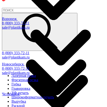
Воронеж
8 (800) 333-72-11
sale@plastikam.ru
8 (800) 333-72-11
sale@plastikam.ru
Новосибирск
8 (800) 333-72-11
sale@plastikam.ru
Лазерная резка
Фрезерная резка
Гибка
Гравировка
УФ печать
Челябинск
Широкоформатная печать
Вырубка
Раскрой