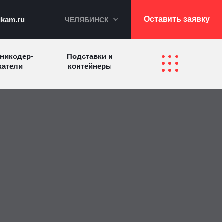
Оставить заявку
ikam.ru
ЧЕЛЯБИНСК
никодер­
Подставки и
а­те­ли
контейнеры
Перекидные
фетницы
Инфостенды
системы
Другие
Самое разное
олезные
на заказ
зделия