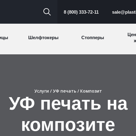
8 (800) 333-72-11
sale@plast
Цен
ицы
Шелфтокеры
Стопперы
ж
Торговые
Cтеллажи и
ицы
Сал
стойки
витрины
Номерки для
Услуги
/
УФ печать
/ Композит
ки
Сувениры
п
УФ печать на
гардероба
и
композите