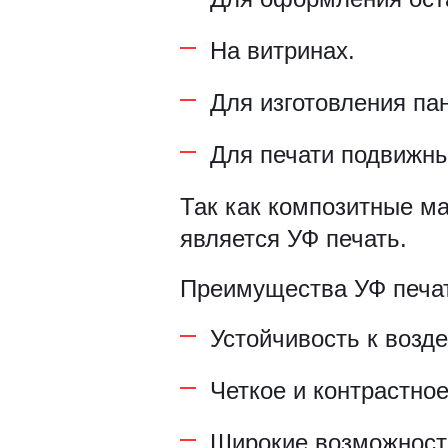
Рамки для бумаг
На витринах.
Салфетницы
Для изготовления па
Самое разное на заказ
Для печати подвижны
Сувениры
Так как композитные м
Таблички
является УФ печать.
Урны из оргстекла
Преимущества УФ печат
Устойчивость к возд
Четкое и контрастно
Широкие возможности