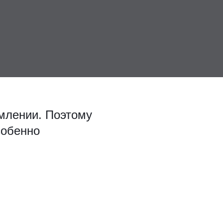
млении. Поэтому
собенно