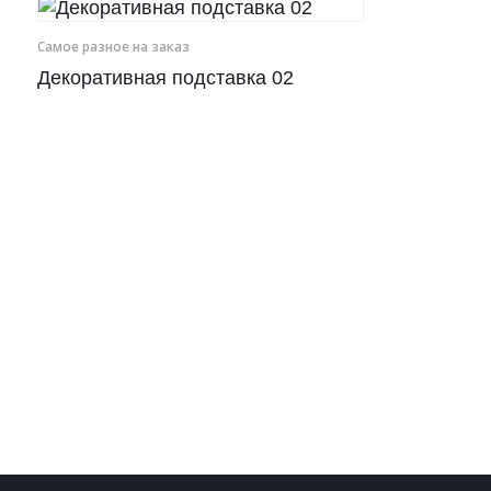
Рамки для бумаг
Самое разное на заказ
Декоративная подставка 02
Салфетницы
Самое разное на заказ
Сувениры
Таблички
Урны из оргстекла