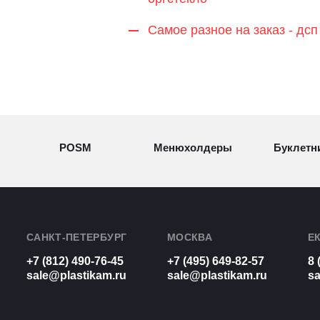
Самое разное на заказ - дсп
POSM
Менюхолдеры
Буклетн
Разделители
Световые
Визитн
товаров
конструкции
САНКТ-ПЕТЕРБУРГ
МОСКВА
Е
+7 (812) 490-76-45
+7 (495) 649-82-57
8 
Рамки для
Урны из
sale@plastikam.ru
sale@plastikam.ru
sa
Таблич
бумаг
оргстекла