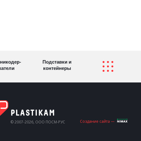
никодер­
Подставки и
а­те­ли
контейнеры
Перекидные
фетницы
Инфостенды
системы
Другие
Самое разное
Создание сайта —
© 2007-2026, ООО ПОСМ-РУС
олезные
на заказ
зделия