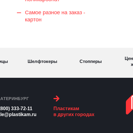
Самое разное на заказ -
картон
Цен
ицы
Шелфтокеры
Стопперы
ж
Торговые
Cтеллажи и
ицы
Сал
стойки
витрины
КАТЕРИНБУРГ
(800) 333-72-11
Пластикам
Номерки для
le@plastikam.ru
в других городах
ки
Сувениры
п
гардероба
и