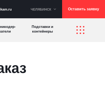
Оставить заявку
ikam.ru
ЧЕЛЯБИНСК
никодер­
Подставки и
а­те­ли
контейнеры
Перекидные
фетницы
Инфостенды
системы
аказ
Другие
Самое разное
олезные
на заказ
зделия