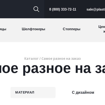
8 (800) 333-72-11
sale@plast
Цен
ицы
Шелфтокеры
Стопперы
ж
Торговые
Cтеллажи и
ицы
Сал
стойки
витрины
Каталог
/ Самое разное на заказ
ое разное на з
Номерки для
ки
Сувениры
п
гардероба
и
МАТЕРИАЛ
С дизайном