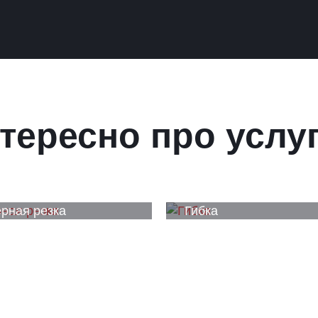
тересно про услу
рная резка
Гибка